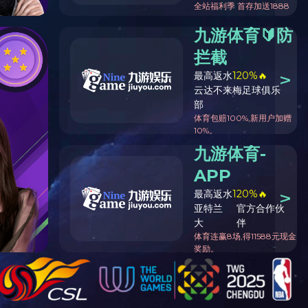
理设备，是一种以生物膜为净化主体的污水生物处理系
下，减少占地面积。全部设置在地下，运行经济，抗冲
下排水和污水处理系统也取得了很大进展。例如，欧
厂，对改善当地生活环境和防止环境污染具有重要意
)几座地下污水处理厂。
，也不会影响周围建筑的整体视觉效果。地下污水处
了全 的目光！