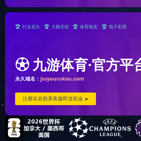
公司新闻
小编带
统。充分发
击集中。
行业新闻
常见问题
在国外
时事聚焦
洲、日本、
义。近年来
其他
热门推荐
如果应
理进口采用
本篇文