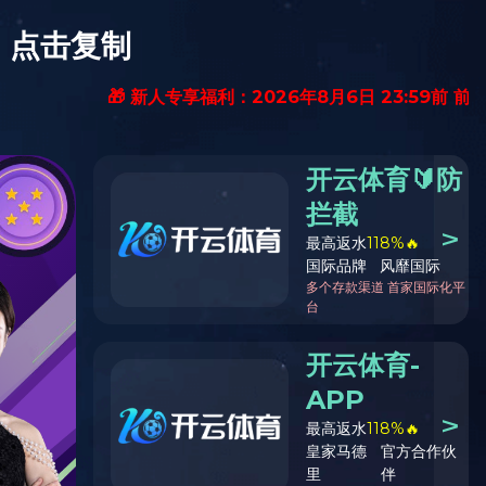
uyou登录入口
返回
有什么优势？
国)官方网站
二维码分享
分享到：