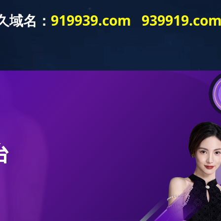
工程
水处理设备
设备中心
企业优势
工程案例
新闻资讯
公司简介
ji
一体 化污水处理设备的应用
所属分类：行业新闻 发布时间： 2022-12-22 作者：jiuyou(中