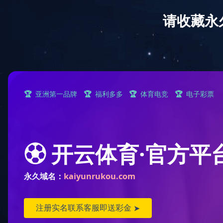
绿缘环保
网站首页
jiuyou(中国)官方网站
医院污水处理设备
工业污
当前位置：
首页
>
新闻资讯
>
行业新闻
新闻资讯
NEWS